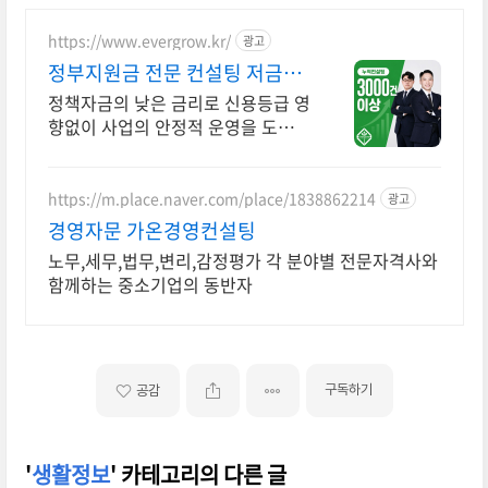
https://www.evergrow.kr/
광고
정부지원금 전문 컨설팅 저금리
정책자금 지금 신청
정책자금의 낮은 금리로 신용등급 영
향없이 사업의 안정적 운영을 도와드
립니다 승인율 97.8%, 정책자금 전
화 한 통으로 확인 가능합니다 !
https://m.place.naver.com/place/1838862214
광고
경영자문 가온경영컨설팅
노무,세무,법무,변리,감정평가 각 분야별 전문자격사와
함께하는 중소기업의 동반자
구독하기
공감
'
생활정보
' 카테고리의 다른 글