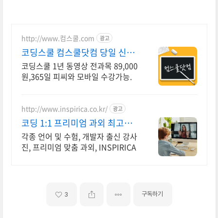
http://www.컴스쿨.com
광고
코딩스쿨 컴스쿨닷컴 당일 신청
&결제시 기프티콘!
코딩스쿨 1년 동영상 전과목 89,000
원,365일 피씨와 모바일 수강가능.
http://www.inspirica.co.kr/
광고
코딩 1:1 프리미엄 과외 최고의
선생님들과 함께
각종 언어 및 수험, 개발자 출신 강사
진, 프리미엄 맞춤 과외, INSPIRICA
구독하기
3